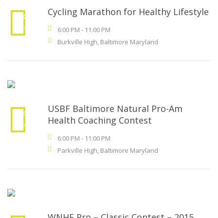
Cycling Marathon for Healthy Lifestyle
24
SEP
.
6:00 PM
-
11:00 PM
Burkville High, Baltimore Maryland
USBF Baltimore Natural Pro-Am
24
Health Coaching Contest
SEP
.
6:00 PM
-
11:00 PM
Parkville High, Baltimore Maryland
WNHF Pro – Classic Contest – 2015