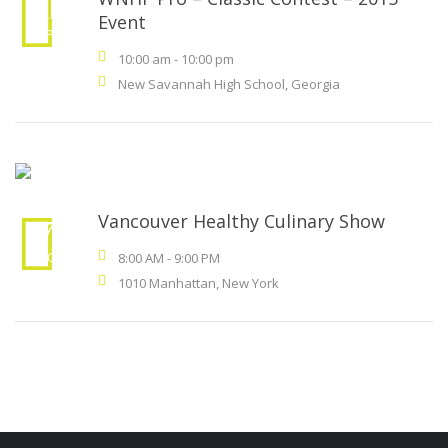
21
Event
SEP
.
10:00 am
-
10:00 pm
New Savannah High School, Georgia
Vancouver Healthy Culinary Show
17
DÉC
.
8:00 AM
-
9:00 PM
1010 Manhattan, New York