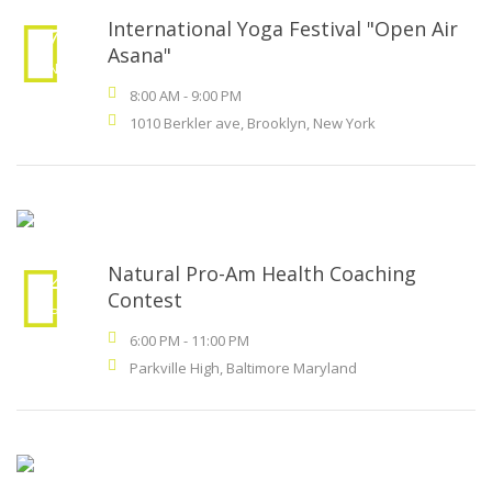
International Yoga Festival "Open Air
17
Asana"
JAN
.
8:00 AM
-
9:00 PM
1010 Berkler ave, Brooklyn, New York
Natural Pro-Am Health Coaching
24
Contest
SEP
.
6:00 PM
-
11:00 PM
Parkville High, Baltimore Maryland