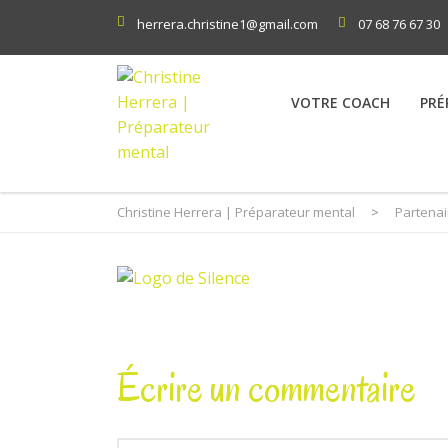
herrera.christine1@gmail.com
07 68 76 67 30
VOTRE COACH
PRÉ
Christine Herrera | Préparateur mental
>
Partenai
Écrire un commentaire