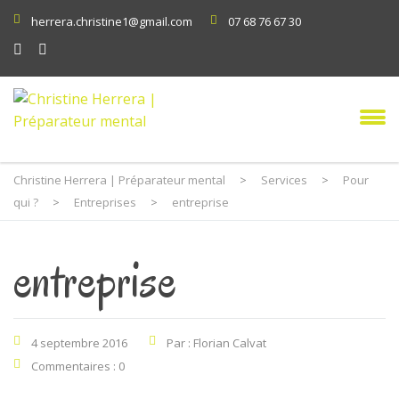
herrera.christine1@gmail.com
07 68 76 67 30
Christine Herrera | Préparateur mental
>
Services
>
Pour
qui ?
>
Entreprises
>
entreprise
entreprise
4 septembre 2016
Par : Florian Calvat
Commentaires : 0