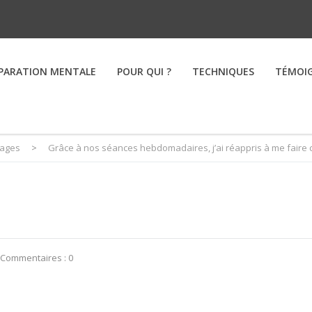
PARATION MENTALE
POUR QUI ?
TECHNIQUES
TÉMOI
ages
>
Grâce à nos séances hebdomadaires, j’ai réappris à me faire 
Commentaires : 0