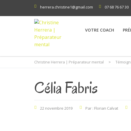
herrera.christine1@gmail.com
07 68 76 67 30
VOTRE COACH
PRÉ
Christine Herrera | Préparateur mental
>
Témoign
Célia Fabris
22 novembre 2019
Par : Florian Calvat